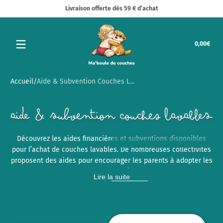
Livraison offerte dès 59 € d’achat
Passer au contenu
Tota
0,00€
0,00
dans
le
pani
Accueil
Aide & Subvention Couches L...
Aide & Subvention Couches Lavables
Découvrez les aides financières et subventions disponibles
pour l’achat de couches lavables. De nombreuses collectivités
proposent des aides pour encourager les parents à adopter les
couches lavables et réduire les déchets.
Lire la suite