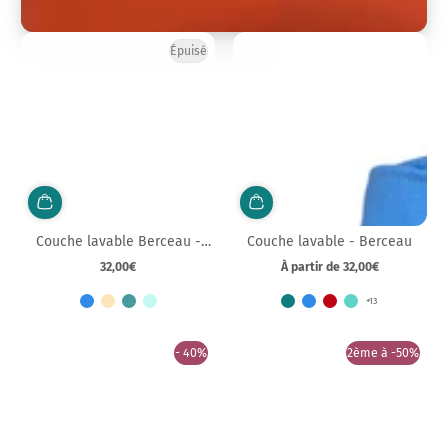
Épuisé
Couche lavable Berceau -
Couche lavable - Berceau
Nouveau-né
32,00€
À partir de 32,00€
Prix
Prix
normal
normal
+13
- 40%
2ème à -50%