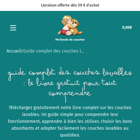
Livraison offerte dès 59 € d’achat
Passer au contenu
Tota
0,00€
0,00
dans
le
pani
Accueil
Guide complet des couches l...
Guide complet des couches lavables
: le livre gratuit pour tout
comprendre
Téléchargez gratuitement notre livre complet sur les couches
lavables. Un guide simple pour comprendre leur
fonctionnement, apprendre à bien les utiliser, choisir les bons
absorbants et adopter facilement les couches lavables au
quotidien.