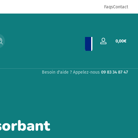
Pensé par des parents, pour des parents
Faqs
Contact
Total
0,00€
Recherche
Se
0,00€
connecter
dans
le
panie
Besoin d'aide ? Appelez-nous
09 83 34 87 47
sorbant