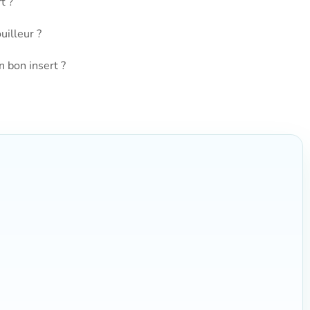
t ?
uilleur ?
 bon insert ?