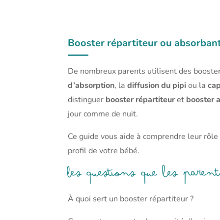
Booster
20
Équipe
novembre
Ma'boule
Booster répartiteur ou absorbant :
répartiteur
2025
de
couche
vs
De nombreux parents utilisent des boosters
absorbant
d’absorption
, la
diffusion du pipi
ou la
cap
distinguer
booster répartiteur
et
booster 
jour comme de nuit.
Ce guide vous aide à comprendre leur rôle p
profil de votre bébé.
Les questions que les pare
À quoi sert un booster répartiteur ?