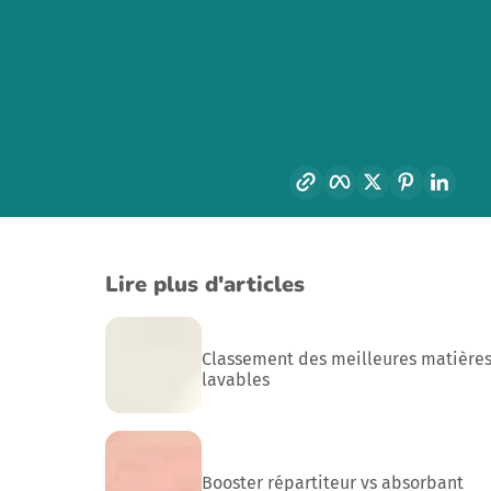
Copier le lien
Facebook
Twitter
Pinterest
Link
Lire plus d'articles
Classement des meilleures matières
lavables
Booster répartiteur vs absorbant