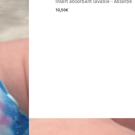
Insert absorbant lavable - Absorb6
10,50€
Prix
normal