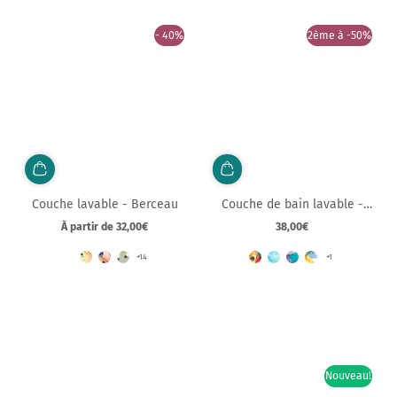
- 40%
2ème à -50%
Couche lavable - Berceau
Couche de bain lavable -
Switchnest
À partir de 32,00€
38,00€
Prix
Prix
normal
normal
+14
+1
Nouveau!