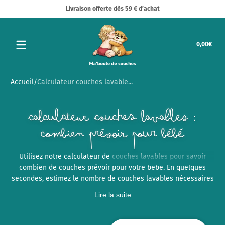
Livraison offerte dès 59 € d’achat
Passer au contenu
Tota
0,00€
0,00
dans
le
pani
Accueil
Calculateur couches lavable...
Calculateur couches lavables :
combien prévoir pour bébé
Utilisez notre calculateur de couches lavables pour savoir
combien de couches prévoir pour votre bébé. En quelques
secondes, estimez le nombre de couches lavables nécessaires
selon l’âge de votre enfant et votre organisation de lavage.
Lire la suite