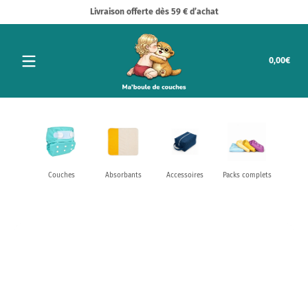
Livraison offerte dès 59 € d’achat
Passer au contenu
Tota
0,00€
0,00
dans
le
pani
Couches
Absorbants
Accessoires
Packs complets
Passer au contenu