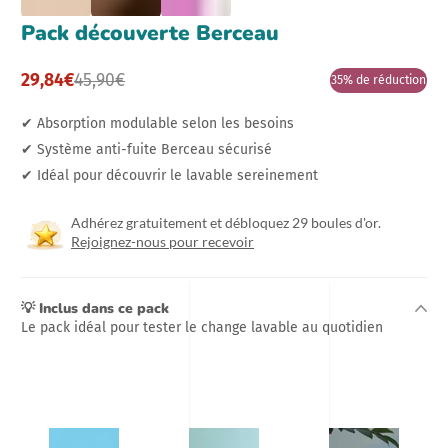
Pack découverte Berceau
29,84€
45,90€
35% de réduction
Prix
Prix
promotionnel
normal
✔︎ Absorption modulable selon les besoins
✔︎ Système anti-fuite Berceau sécurisé
✔︎ Idéal pour découvrir le lavable sereinement
Adhérez gratuitement et débloquez 29 boules d'or.
Rejoignez-nous pour recevoir
💡 Inclus dans ce pack
Le pack idéal pour tester le change lavable au quotidien