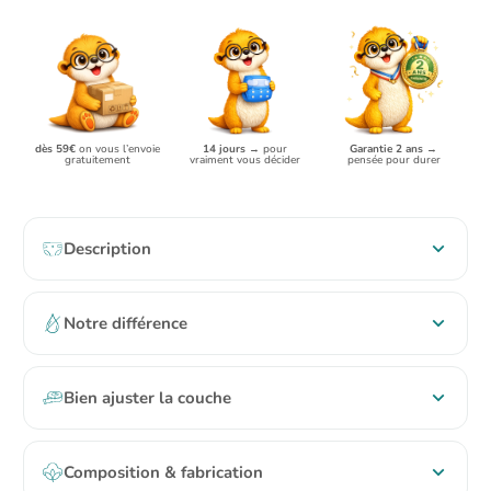
dès 59€
on vous l’envoie
Garantie 2 ans
→
14 jours
→ pour
gratuitement
pensée pour durer
vraiment vous décider
Description
Notre différence
Bien ajuster la couche
Composition & fabrication